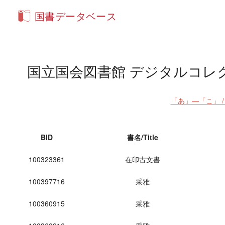
国書データベース
国立国会図書館 デジタルコレクション 画像一覧 
「あ」―「こ」 /
BID
書名/Title
100323361
在印古文書
100397716
采雅
100360915
采雅