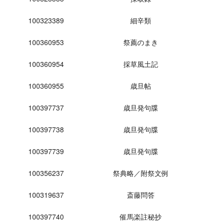
100323389
細辛類
100360953
祭薦のまき
100360954
採草風土記
100360955
歳旦帖
100397737
歳旦発句牒
100397738
歳旦発句牒
100397739
歳旦発句牒
100356237
祭典略／附祭文例
100319637
斎藤問答
100397740
催馬楽註秘抄