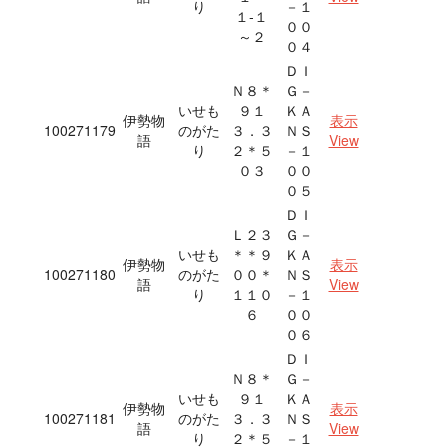
り
－１
１‐１
００
～２
０４
ＤＩ
Ｎ８＊
Ｇ－
いせも
９１
ＫＡ
伊勢物
表示
100271179
のがた
３．３
ＮＳ
語
View
り
２＊５
－１
０３
００
０５
ＤＩ
Ｌ２３
Ｇ－
いせも
＊＊９
ＫＡ
伊勢物
表示
100271180
のがた
００＊
ＮＳ
語
View
り
１１０
－１
６
００
０６
ＤＩ
Ｎ８＊
Ｇ－
いせも
９１
ＫＡ
伊勢物
表示
100271181
のがた
３．３
ＮＳ
語
View
り
２＊５
－１