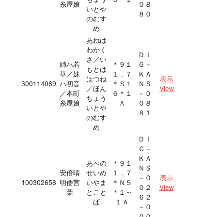
糸屋娘
０８
いとや
８０
のむす
め
あねは
わかく
ＤＩ
さ／い
姉ハ若
＊９１
Ｇ－
もとは
草／妹
１．７
ＫＡ
はつね
表示
300114069
ハ初音
＊Ｓ１
ＮＳ
／ほん
View
／本町
６＊１
－０
ちょう
糸屋娘
Ａ
０８
いとや
８１
のむす
め
ＤＩ
Ｇ－
ＫＡ
あべの
＊９１
ＮＳ
安倍晴
せいめ
１．７
－０
表示
100302658
明倭言
いやま
＊Ｎ５
０２
View
葉
とこと
＊１～
６２
ば
１Ａ
－０
００