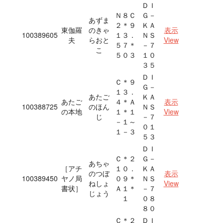
ＤＩ
Ｎ８Ｃ
Ｇ－
あずま
２＊９
ＫＡ
東伽羅
のきゃ
表示
100389605
１３．
ＮＳ
夫
らおと
View
５７＊
－７
こ
５０３
１０
３５
ＤＩ
Ｃ＊９
Ｇ－
１３．
あたご
ＫＡ
あたご
４＊Ａ
表示
100388725
のほん
ＮＳ
の本地
１＊１
View
じ
－７
－１～
０１
１－３
５３
ＤＩ
Ｃ＊２
Ｇ－
あちゃ
［アチ
１０．
ＫＡ
のつぼ
表示
100389450
ヤノ局
０９＊
ＮＳ
ねしょ
View
書状］
Ａ１＊
－７
じょう
１
０８
８０
Ｃ＊２
ＤＩ