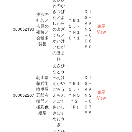
わのか
きつば
ＤＩ
浅沢の
た／よ
Ｇ－
杜若／
＊９１
しわら
ＫＡ
吉原の
１．７
表示
300052193
のよざ
ＮＳ
夜桜／
＊Ｎ１
View
くら／
－０
会稽多
０＊１
かいけ
０６
賀誉
いたが
８０
のほま
れ
あさひ
なとう
朝比奈
べえけ
ＤＩ
藤兵衛
んかや
＊９１
Ｇ－
喧𠵅屋
ごろう
１．７
ＫＡ
表示
300052267
五郎右
えもん
＊Ｎ５
ＮＳ
View
衛門／
／ごく
＊２
－０
極彩色
さいし
（Ｒ）
０７
娘扇
きむす
５５
めおう
ぎ
あさひ