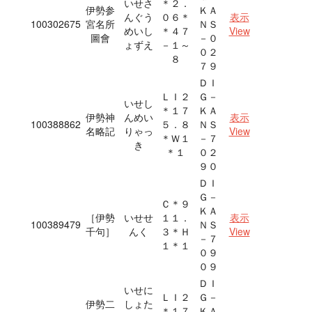
いせさ
＊２．
伊勢参
ＫＡ
んぐう
０６＊
表示
100302675
宮名所
ＮＳ
めいし
＊４７
View
圖會
－０
ょずえ
－１～
０２
８
７９
ＤＩ
ＬＩ２
Ｇ－
いせし
＊１７
ＫＡ
伊勢神
んめい
表示
100388862
５．８
ＮＳ
名略記
りゃっ
View
＊Ｗ１
－７
き
＊１
０２
９０
ＤＩ
Ｇ－
Ｃ＊９
ＫＡ
［伊勢
いせせ
１１．
表示
100389479
ＮＳ
千句］
んく
３＊Ｈ
View
－７
１＊１
０９
０９
ＤＩ
いせに
ＬＩ２
Ｇ－
伊勢二
しょた
＊１７
ＫＡ