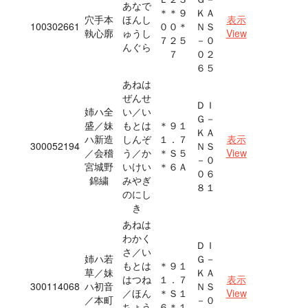
あなで
＊＊９
ＫＡ
穴手本
ほんし
表示
100302661
００＊
ＮＳ
執心廓
ゅうし
View
７２５
－０
んぐら
７
０２
６５
あねは
ぜんせ
ＤＩ
姉ハ全
い／い
Ｇ－
盛／妹
もとは
＊９１
ＫＡ
ハ新造
しんぞ
１．７
表示
300052194
ＮＳ
／会稽
う／か
＊Ｓ５
View
－０
宮城野
いけい
＊６Ａ
０６
錦繍
みやぎ
８１
のにし
き
あねは
わかく
ＤＩ
さ／い
姉ハ若
Ｇ－
もとは
＊９１
草／妹
ＫＡ
はつね
１．７
表示
300114068
ハ初音
ＮＳ
／ほん
＊Ｓ１
View
／本町
－０
ちょう
６＊１