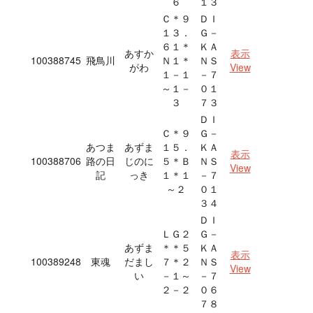
６
１３
Ｃ＊９
ＤＩ
１３．
Ｇ－
６１＊
ＫＡ
あすか
表示
100388745
飛鳥川
Ｎ１＊
ＮＳ
がわ
View
１－１
－７
～１－
０１
３
７３
ＤＩ
Ｃ＊９
Ｇ－
あつま
あずま
１５．
ＫＡ
表示
100388706
路の日
じのに
５＊Ｂ
ＮＳ
View
記
っき
１＊１
－７
～２
０１
３４
ＤＩ
ＬＧ２
Ｇ－
あずま
＊＊５
ＫＡ
表示
100389248
東魂
だまし
７＊２
ＮＳ
View
い
－１～
－７
２－２
０６
７８