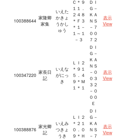
Ｃ＊９
ＤＩ
１１．
Ｇ－
いえた
２４８
ＫＡ
家隆卿
かきょ
表示
100388644
＊Ｆ３
ＮＳ
家集
うかし
View
＊１－
－７
ゅう
１～１
００
－３
７２
ＤＩ
Ｇ－
ＫＡ
ＬＩ２
ＮＳ
いえな
＊９１
家長日
－０
表示
100347220
がにっ
５．４
記
０３
View
き
９＊Ｍ
３２
１＊１
－０
００
Ｅ
ＤＩ
ＬＩ２
Ｇ－
いえみ
＊２１
ＫＡ
家光卿
表示
100388876
つきょ
０．０
ＮＳ
記
View
うき
９＊Ｈ
－７