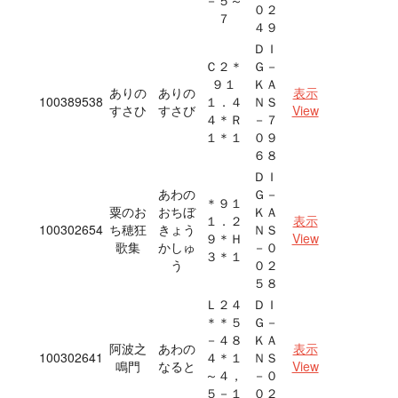
－５～
０２
７
４９
ＤＩ
Ｃ２＊
Ｇ－
９１
ＫＡ
ありの
ありの
表示
100389538
１．４
ＮＳ
すさひ
すさび
View
４＊Ｒ
－７
１＊１
０９
６８
ＤＩ
あわの
Ｇ－
＊９１
粟のお
おちぼ
ＫＡ
１．２
表示
100302654
ち穂狂
きょう
ＮＳ
９＊Ｈ
View
歌集
かしゅ
－０
３＊１
う
０２
５８
Ｌ２４
ＤＩ
＊＊５
Ｇ－
－４８
ＫＡ
阿波之
あわの
表示
100302641
４＊１
ＮＳ
鳴門
なると
View
～４，
－０
５－１
０２