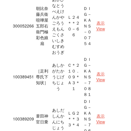
なとう
朝比奈
ＤＩ
べえけ
藤兵衞
Ｇ－
んかや
Ｌ２４
喧嘩屋
ＫＡ
ごろう
＊＊２
表示
300052266
五郎右
ＮＳ
えもん
０－６
View
衞門極
－０
ごくさ
６
彩色娘
０７
いしき
扇
５４
むすめ
おうぎ
ＤＩ
あしか
Ｃ＊２
Ｇ－
［足利
がたか
１０．
ＫＡ
表示
100389451
尊氏下
うじげ
０９＊
ＮＳ
View
知状］
ちじょ
Ａ３＊
－７
う
１
０８
８１
ＤＩ
Ｇ－
あしだ
ＬＧ２
ＫＡ
葦田神
しんか
表示
100389209
＊＊３
ＮＳ
官日乗
んにち
View
３＊４
－７
じょう
０６