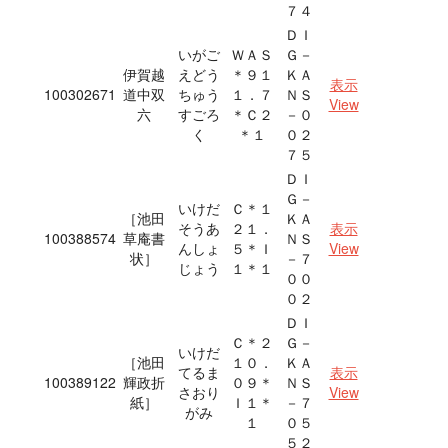
７４
ＤＩ
いがご
ＷＡＳ
Ｇ－
伊賀越
えどう
＊９１
ＫＡ
表示
100302671
道中双
ちゅう
１．７
ＮＳ
View
六
すごろ
＊Ｃ２
－０
く
＊１
０２
７５
ＤＩ
Ｇ－
いけだ
Ｃ＊１
［池田
ＫＡ
そうあ
２１．
表示
100388574
草庵書
ＮＳ
んしょ
５＊Ｉ
View
状］
－７
じょう
１＊１
００
０２
ＤＩ
Ｃ＊２
Ｇ－
いけだ
［池田
１０．
ＫＡ
てるま
表示
100389122
輝政折
０９＊
ＮＳ
さおり
View
紙］
Ｉ１＊
－７
がみ
１
０５
５２