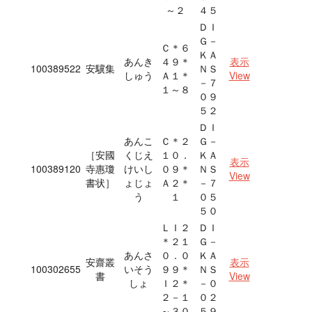
～２
４５
ＤＩ
Ｇ－
Ｃ＊６
ＫＡ
あんき
４９＊
表示
100389522
安驥集
ＮＳ
しゅう
Ａ１＊
View
－７
１～８
０９
５２
ＤＩ
あんこ
Ｃ＊２
Ｇ－
［安國
くじえ
１０．
ＫＡ
表示
100389120
寺惠瓊
けいし
０９＊
ＮＳ
View
書状］
ょじょ
Ａ２＊
－７
う
１
０５
５０
ＬＩ２
ＤＩ
＊２１
Ｇ－
あんさ
０．０
ＫＡ
安齋叢
表示
100302655
いそう
９９＊
ＮＳ
書
View
しょ
Ｉ２＊
－０
２－１
０２
～３０
５９