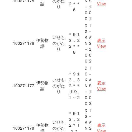
100271175
のがた
ＮＳ
語
２＊＊
View
り
－１
６
００
０１
ＤＩ
Ｇ－
＊９１
いせも
ＫＡ
伊勢物
３．３
表示
100271176
のがた
ＮＳ
語
２＊＊
View
り
－１
８
００
０２
ＤＩ
＊９１
Ｇ－
いせも
３．３
ＫＡ
伊勢物
表示
100271177
のがた
２＊＊
ＮＳ
語
View
り
１９‐
－１
１～２
００
０３
ＤＩ
＊９１
Ｇ－
３．３
いせも
ＫＡ
伊勢物
２＊Ｉ
表示
100271178
のがた
ＮＳ
語
１＊
View