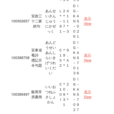
ＤＩ
あんせ
Ｌ２４
Ｇ－
安政三
いさん
＊＊１
ＫＡ
表示
100302657
十二家
じゅう
－１１
ＮＳ
View
絶句
にかぜ
９７＊
－０
っく
１～３
０２
６１
あんど
ＤＩ
うせい
Ｇ－
安東省
Ｃ＊９
あんし
ＫＡ
菴詩
１９．
表示
100388708
らいき
ＮＳ
禮記月
５＊Ａ
View
げつれ
－７
令句題
２＊１
いくだ
０１
い
３６
ＤＩ
Ｃ＊２
Ｇ－
いいお
１０．
ＫＡ
飯尾常
つねふ
表示
100389497
０９＊
ＮＳ
房書簡
さしょ
View
Ｉ３＊
－７
かん
１
０９
２７