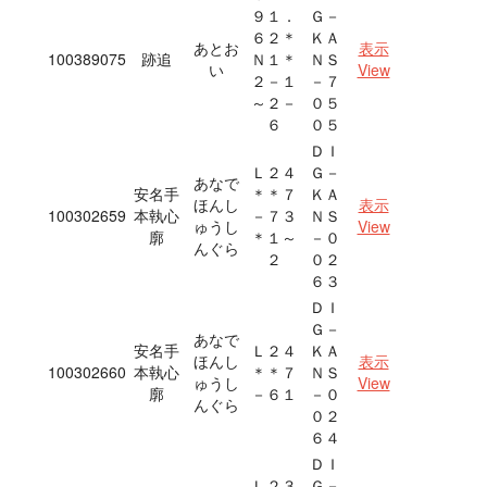
９１．
Ｇ－
６２＊
ＫＡ
あとお
表示
100389075
跡追
Ｎ１＊
ＮＳ
い
View
２－１
－７
～２－
０５
６
０５
ＤＩ
Ｌ２４
Ｇ－
あなで
安名手
＊＊７
ＫＡ
ほんし
表示
100302659
本執心
－７３
ＮＳ
ゅうし
View
廓
＊１～
－０
んぐら
２
０２
６３
ＤＩ
Ｇ－
あなで
安名手
Ｌ２４
ＫＡ
ほんし
表示
100302660
本執心
＊＊７
ＮＳ
ゅうし
View
廓
－６１
－０
んぐら
０２
６４
ＤＩ
Ｌ２３
Ｇ－