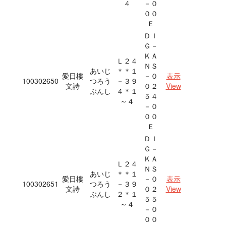
４
－０
００
Ｅ
ＤＩ
Ｇ－
ＫＡ
Ｌ２４
ＮＳ
あいじ
＊＊１
愛日樓
－０
表示
100302650
つろう
－３９
文詩
０２
View
ぶんし
４＊１
５４
～４
－０
００
Ｅ
ＤＩ
Ｇ－
ＫＡ
Ｌ２４
ＮＳ
あいじ
＊＊１
愛日樓
－０
表示
100302651
つろう
－３９
文詩
０２
View
ぶんし
２＊１
５５
～４
－０
００