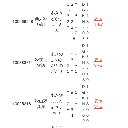
Ｃ２＊
ＤＩ
９１
Ｇ－
あきう
３．６
ＫＡ
商人家
どかし
表示
100388849
２２＊
ＮＳ
職訓
ょくき
View
＊２－
－７
ん
１～２
０２
－５
７７
ＤＩ
Ｇ－
あきの
Ｃ＊９
ＫＡ
秋夜長
よのな
１３．
表示
100388711
ＮＳ
物語
がもの
５＊Ａ
View
－７
がたり
１＊１
０１
３９
ＤＩ
＊９１
Ｇ－
あきや
１．２
ＫＡ
秋山万
ままん
表示
100252161
２１＊
ＮＳ
葉集
ようし
View
Ｍ３＊
－０
ゅう
４
００
２９
あさざ