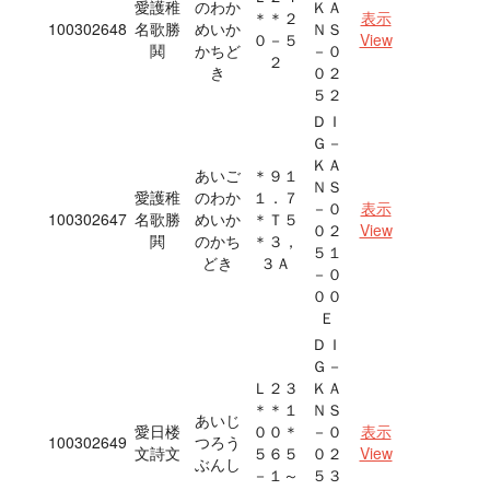
愛護稚
のわか
ＫＡ
＊＊２
表示
100302648
名歌勝
めいか
ＮＳ
０－５
View
鬨
かちど
－０
２
き
０２
５２
ＤＩ
Ｇ－
ＫＡ
あいご
＊９１
ＮＳ
愛護稚
のわか
１．７
－０
表示
100302647
名歌勝
めいか
＊Ｔ５
０２
View
閧
のかち
＊３，
５１
どき
３Ａ
－０
００
Ｅ
ＤＩ
Ｇ－
Ｌ２３
ＫＡ
＊＊１
ＮＳ
あいじ
愛日楼
００＊
－０
表示
100302649
つろう
文詩文
５６５
０２
View
ぶんし
－１～
５３