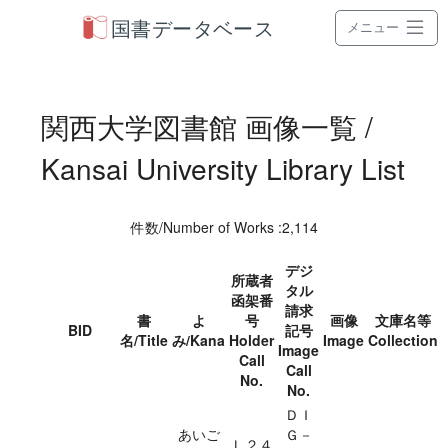
国書データベース
メニュー
関西大学図書館 画像一覧 /
Kansai University Library List
件数/Number of Works :2,114
デジ
所蔵者
タル
函架番
請求
書
よ
号
画像
文庫名等
BID
記号
名/Title
み/Kana
Holder
Image
Collection
Image
Call
Call
No.
No.
ＤＩ
あいご
Ｇ－
Ｌ２４