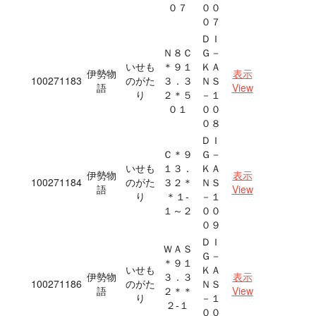
０７
００
０７
ＤＩ
Ｎ８Ｃ
Ｇ－
いせも
＊９１
ＫＡ
伊勢物
表示
100271183
のがた
３．３
ＮＳ
語
View
り
２＊５
－１
０１
００
０８
ＤＩ
Ｃ＊９
Ｇ－
いせも
１３．
ＫＡ
伊勢物
表示
100271184
のがた
３２＊
ＮＳ
語
View
り
＊１‐
－１
１～２
００
０９
ＤＩ
ＷＡＳ
Ｇ－
＊９１
いせも
ＫＡ
伊勢物
３．３
表示
100271186
のがた
ＮＳ
語
２＊＊
View
り
－１
２‐１
００