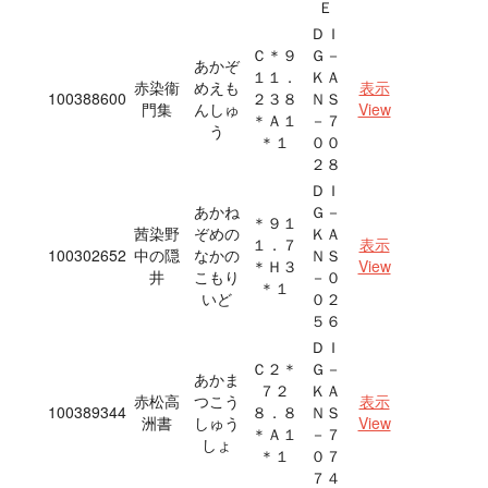
Ｅ
ＤＩ
Ｃ＊９
Ｇ－
あかぞ
１１．
ＫＡ
赤染衞
めえも
表示
100388600
２３８
ＮＳ
門集
んしゅ
View
＊Ａ１
－７
う
＊１
００
２８
ＤＩ
あかね
Ｇ－
＊９１
茜染野
ぞめの
ＫＡ
１．７
表示
100302652
中の隠
なかの
ＮＳ
＊Ｈ３
View
井
こもり
－０
＊１
いど
０２
５６
ＤＩ
Ｃ２＊
Ｇ－
あかま
７２
ＫＡ
赤松高
つこう
表示
100389344
８．８
ＮＳ
洲書
しゅう
View
＊Ａ１
－７
しょ
＊１
０７
７４