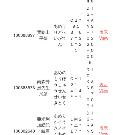
４８
ＤＩ
Ｇ－
Ｃ２＊
ＫＡ
あめう
９１
ＮＳ
賣飴土
りどへ
３．６
－７
表示
100388897
平傳
いがで
７＊Ｓ
０３
View
ん
１＊２
２５
１
－０
００
Ｅ
ＤＩ
あめの
Ｇ－
もりほ
Ｃ＊１
雨森芳
ＫＡ
うしゅ
２１．
表示
100388573
洲先生
ＮＳ
うせん
４１４
View
尺牘
－７
せいせ
＊＊１
００
きとく
０１
ＤＩ
あめり
亜米利
ＬＭ２
Ｇ－
かそう
加総記
＊ニ＊
ＫＡ
き／ぞ
表示
100302640
／続亜
１７＊
ＮＳ
くあめ
View