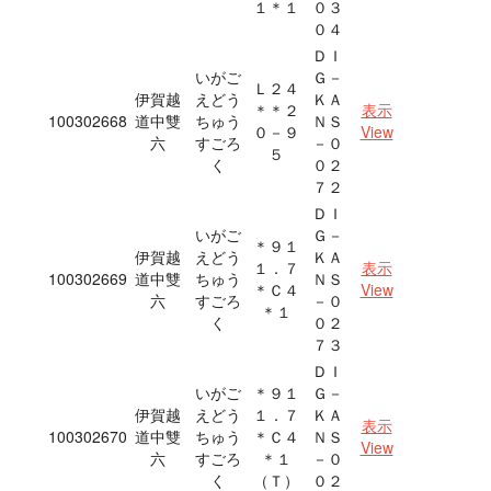
１＊１
０３
０４
ＤＩ
いがご
Ｇ－
Ｌ２４
伊賀越
えどう
ＫＡ
＊＊２
表示
100302668
道中雙
ちゅう
ＮＳ
０－９
View
六
すごろ
－０
５
く
０２
７２
ＤＩ
いがご
Ｇ－
＊９１
伊賀越
えどう
ＫＡ
１．７
表示
100302669
道中雙
ちゅう
ＮＳ
＊Ｃ４
View
六
すごろ
－０
＊１
く
０２
７３
ＤＩ
いがご
＊９１
Ｇ－
伊賀越
えどう
１．７
ＫＡ
表示
100302670
道中雙
ちゅう
＊Ｃ４
ＮＳ
View
六
すごろ
＊１
－０
く
（Ｔ）
０２