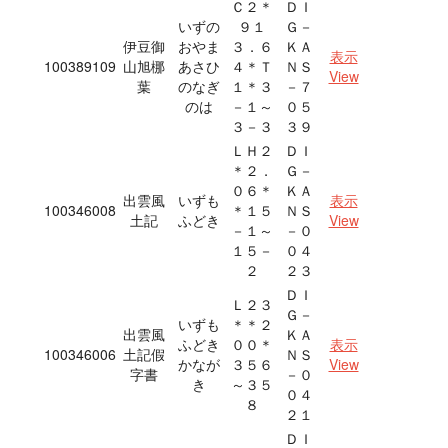
Ｃ２＊
ＤＩ
いずの
９１
Ｇ－
伊豆御
おやま
３．６
ＫＡ
表示
100389109
山旭梛
あさひ
４＊Ｔ
ＮＳ
View
葉
のなぎ
１＊３
－７
のは
－１～
０５
３－３
３９
ＬＨ２
ＤＩ
＊２．
Ｇ－
０６＊
ＫＡ
出雲風
いずも
表示
100346008
＊１５
ＮＳ
土記
ふどき
View
－１～
－０
１５－
０４
２
２３
ＤＩ
Ｌ２３
Ｇ－
いずも
＊＊２
出雲風
ＫＡ
ふどき
００＊
表示
100346006
土記假
ＮＳ
かなが
３５６
View
字書
－０
き
～３５
０４
８
２１
ＤＩ