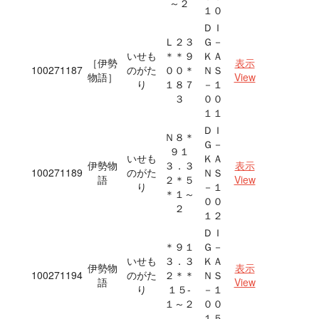
～２
１０
ＤＩ
Ｌ２３
Ｇ－
いせも
＊＊９
ＫＡ
［伊勢
表示
100271187
のがた
００＊
ＮＳ
物語］
View
り
１８７
－１
３
００
１１
ＤＩ
Ｎ８＊
Ｇ－
９１
いせも
ＫＡ
伊勢物
３．３
表示
100271189
のがた
ＮＳ
語
２＊５
View
り
－１
＊１～
００
２
１２
ＤＩ
＊９１
Ｇ－
いせも
３．３
ＫＡ
伊勢物
表示
100271194
のがた
２＊＊
ＮＳ
語
View
り
１５‐
－１
１～２
００
１５