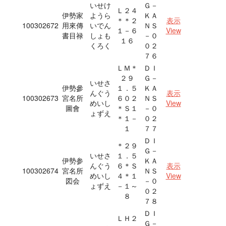
いせけ
Ｇ－
Ｌ２４
伊勢家
ようら
ＫＡ
＊＊２
表示
100302672
用來傳
いでん
ＮＳ
１－６
View
書目禄
しょも
－０
１６
くろく
０２
７６
ＬＭ＊
ＤＩ
２９
Ｇ－
いせさ
伊勢參
１．５
ＫＡ
んぐう
表示
100302673
宮名所
６０２
ＮＳ
めいし
View
圖會
＊Ｓ１
－０
ょずえ
＊１－
０２
１
７７
ＤＩ
＊２９
Ｇ－
いせさ
１．５
伊勢参
ＫＡ
んぐう
６＊Ｓ
表示
100302674
宮名所
ＮＳ
めいし
４＊１
View
図会
－０
ょずえ
－１～
０２
８
７８
ＤＩ
ＬＨ２
Ｇ－