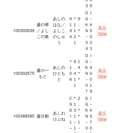
３９
ＤＩ
あしの
Ｈ＊９
Ｇ－
蘆の華
はな／
１１．
ＫＡ
表示
100302639
／よし
よしこ
９１＊
ＮＳ
View
この集
のしゅ
Ａ２＊
－０
う
１
０２
４３
ＤＩ
＊９１
Ｇ－
あしの
１．４
ＫＡ
蘆の一
表示
100302575
ひとも
０４＊
ＮＳ
もと
View
と
Ｎ１＊
－０
１
０１
７９
Ｃ＊２
ＤＩ
９１．
Ｇ－
６３＊
ＫＡ
あしわ
表示
100388585
蘆分船
Ｉ１＊
ＮＳ
けぶね
View
１－１
－７
～１－
００