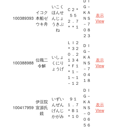
ＤＩ
いこく
Ｇ－
Ｃ２＊
イコク
ほんせ
ＫＡ
５５
表示
100389393
本船ゼ
んじょ
ＮＳ
２．７
View
ウキ舟
うきぶ
－７
＊＊１
ね
０８
２３
ＬＩ２
ＤＩ
＊３２
Ｇ－
０．２
いしょ
ＫＡ
位職二
１３４
表示
100388988
くにり
ＮＳ
令解
＊Ｆ１
View
ょうげ
－７
＊１－
０４
１～１
１８
－１２
ＤＩ
Ｇ－
いずい
９１
伊豆院
ＫＡ
んぜん
１．７
表示
100417959
宣源氏
ＮＳ
げんじ
＊Ｂ１
View
鏡
－０
かがみ
＊１０
０６
５６