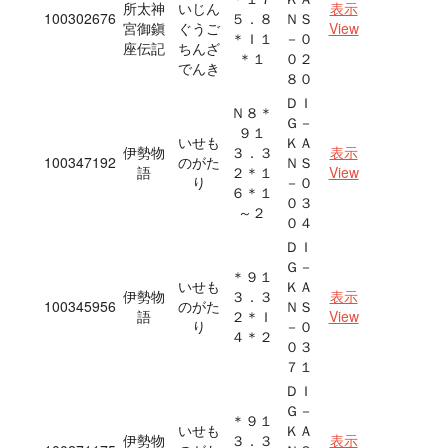
所太神
いじん
表示
100302676
５．８
ＮＳ
宮御鎭
ぐうご
View
＊Ｉ１
－０
座伝記
ちんざ
＊１
０２
でんき
８０
ＤＩ
Ｎ８＊
Ｇ－
９１
いせも
ＫＡ
伊勢物
３．３
表示
100347192
のがた
ＮＳ
語
２＊１
View
り
－０
６＊１
０３
～２
０４
ＤＩ
Ｇ－
＊９１
いせも
ＫＡ
伊勢物
３．３
表示
100345956
のがた
ＮＳ
語
２＊Ｉ
View
り
－０
４＊２
０３
７１
ＤＩ
Ｇ－
＊９１
いせも
ＫＡ
伊勢物
３．３
表示