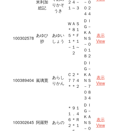
米利加
２４－
－０
りかそ
総記
１～３
０２
うき
４４
ＤＩ
ＷＡＳ
Ｇ－
＊８１
ＫＡ
あゆひ
あゆい
５＊Ｆ
表示
100302578
ＮＳ
抄
しょう
１＊１
View
－０
－１～
０１
２
８２
ＤＩ
Ｇ－
Ｃ２＊
ＫＡ
あらし
表示
100389404
嵐璃寛
７７４
ＮＳ
りかん
View
＊＊２
－７
０８
３４
ＤＩ
＊９１
Ｇ－
１．４
ＫＡ
６＊Ｒ
表示
100302645
阿羅野
あらの
ＮＳ
２＊１
View
－０